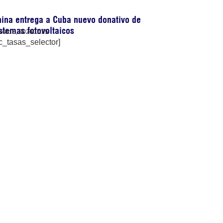
ina entrega a Cuba nuevo donativo de
stemas fotovoltaicos
osto 8, 2026
07:35
c_tasas_selector]