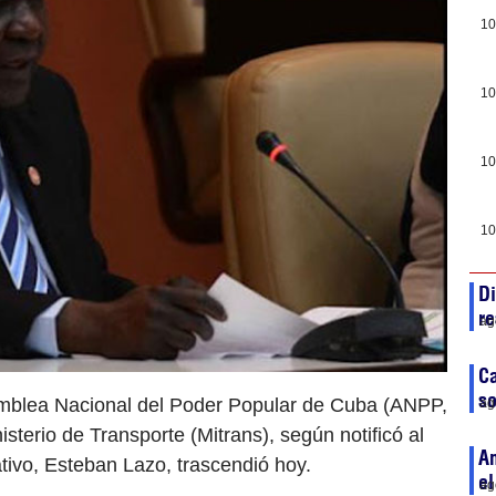
10
10
10
10
Di
re
ag
Ca
so
mblea Nacional del Poder Popular de Cuba (ANPP,
ag
nisterio de Transporte (Mitrans), según notificó al
An
ativo, Esteban Lazo, trascendió hoy.
el
ag