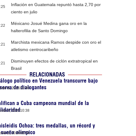
Inflación en Guatemala repuntó hasta 2,70 por
:25
ciento en julio
Méxicano Josué Medina gana oro en la
:22
halterofilia de Santo Domingo
Marchista mexicana Ramos despide con oro el
:21
atletismo centrocaribeño
Disminuyen efectos de ciclón extratropical en
:21
Brasil
RELACIONADAS
álogo político en Venezuela transcurre bajo
serva de dialogantes
osto 8, 2026
10:40
lifican a Cuba campeona mundial de la
lidaridad
osto 8, 2026
10:38
isleidis Ochoa: tres medallas, un récord y
 sueño olímpico
osto 8, 2026
08:54