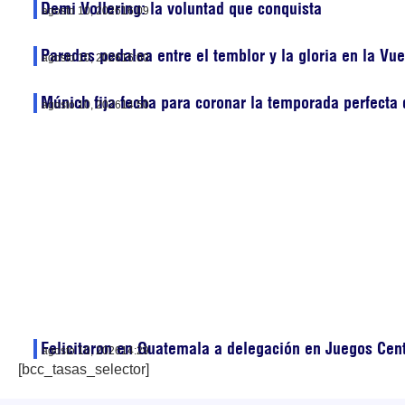
Demi Vollering: la voluntad que conquista
agosto 10, 2026
16:09
Paredes pedalea entre el temblor y la gloria en la Vu
agosto 10, 2026
16:00
Múnich fija fecha para coronar la temporada perfecta
agosto 10, 2026
14:50
Felicitaron en Guatemala a delegación en Juegos Cen
agosto 10, 2026
14:29
[bcc_tasas_selector]