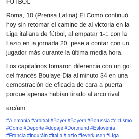
FÚTBOL
Roma, 10 (Prensa Latina) El Como continuó
hoy sin retomar el camino de al victoria en la
Liga italiana de fútbol, al empatar 1-1 con la
Lazio en la jornada 20, pese a contar con un
jugador más durante la última media hora.
Los capitalinos tomaron diferencia con un gol
del francés Boulaye Dia al minuto 34 en una
demostración de eficacia de cara a puerta
porque apenas habían tirado al arco rival.
arc/am
#
Alemania
#
arbitral
#
Bayer
#
Bayern
#
Borussia
#
ciclismo
#
Como
#
Deporte
#
dopaje
#
Dortmund
#
Eslovenia
#
Francia
#
Induráin
#
Italia
#
lazio
#
leverkusen
#
Liga