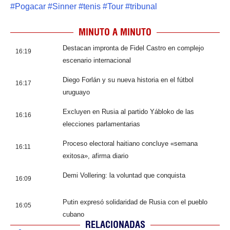
#
Pogacar
#
Sinner
#
tenis
#
Tour
#
tribunal
MINUTO A MINUTO
Destacan impronta de Fidel Castro en complejo
16:19
escenario internacional
Diego Forlán y su nueva historia en el fútbol
16:17
uruguayo
Excluyen en Rusia al partido Yábloko de las
16:16
elecciones parlamentarias
Proceso electoral haitiano concluye «semana
16:11
exitosa», afirma diario
Demi Vollering: la voluntad que conquista
16:09
Putin expresó solidaridad de Rusia con el pueblo
16:05
cubano
RELACIONADAS