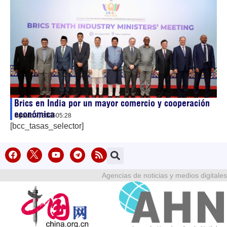
Brics en India por un mayor comercio y cooperación
económica
agosto 7, 2026
05:28
[bcc_tasas_selector]
Agencias de noticias y medios digitales