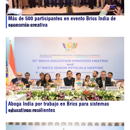
Más de 500 participantes en evento Brics India de
economía creativa
agosto 7, 2026
06:20
Aboga India por trabajo en Brics para sistemas
educativos resilientes
agosto 7, 2026
05:50