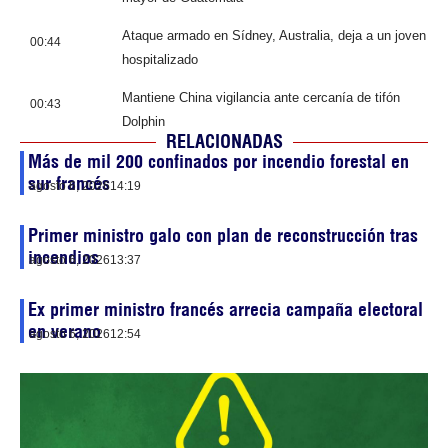
Ataque armado en Sídney, Australia, deja a un joven
00:44
hospitalizado
Mantiene China vigilancia ante cercanía de tifón
00:43
Dolphin
RELACIONADAS
Más de mil 200 confinados por incendio forestal en
sur francés
agosto 6, 2026
14:19
Primer ministro galo con plan de reconstrucción tras
incendios
agosto 6, 2026
13:37
Ex primer ministro francés arrecia campaña electoral
en verano
agosto 6, 2026
12:54