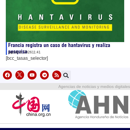
Francia registra un caso de hantavirus y realiza
pesquisa
agosto 6, 2026
11:41
[bcc_tasas_selector]
Agencias de noticias y medios digitales