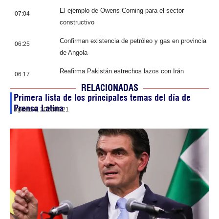
El ejemplo de Owens Corning para el sector
07:04
constructivo
Confirman existencia de petróleo y gas en provincia
06:25
de Angola
Reafirma Pakistán estrechos lazos con Irán
06:17
RELACIONADAS
Primera lista de los principales temas del día de
Prensa Latina
agosto 6, 2026
05:21