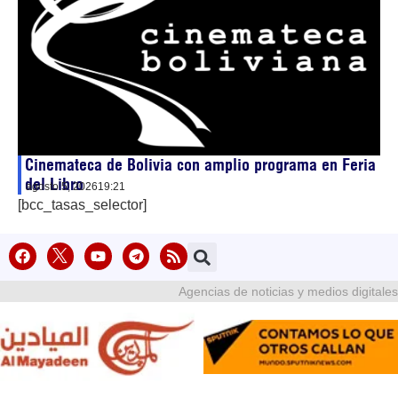
Cinemateca de Bolivia con amplio programa en Feria
del Libro
agosto 5, 2026
19:21
[bcc_tasas_selector]
Agencias de noticias y medios digitales