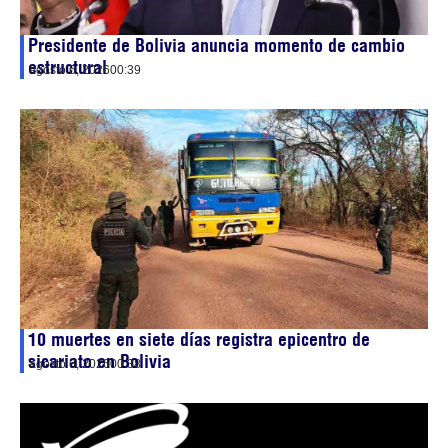
Presidente de Bolivia anuncia momento de cambio
estructural
agosto 6, 2026
00:39
10 muertes en siete días registra epicentro de
sicariato en Bolivia
agosto 6, 2026
00:38