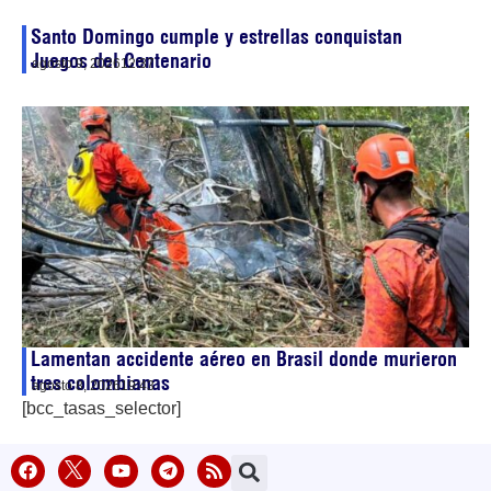
Santo Domingo cumple y estrellas conquistan
Juegos del Centenario
agosto 9, 2026
12:37
Lamentan accidente aéreo en Brasil donde murieron
tres colombianas
agosto 8, 2026
19:43
[bcc_tasas_selector]