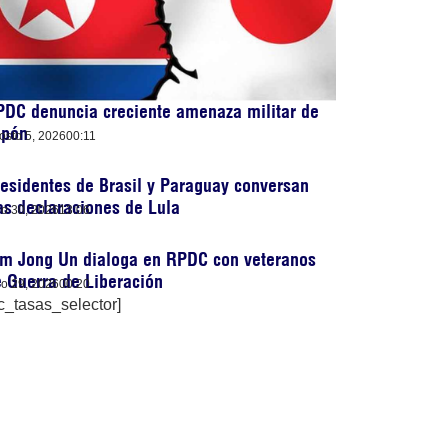
DC denuncia creciente amenaza militar de
apón
osto 5, 2026
00:11
esidentes de Brasil y Paraguay conversan
as declaraciones de Lula
lio 30, 2026
13:06
im Jong Un dialoga en RPDC con veteranos
 Guerra de Liberación
lio 29, 2026
00:20
c_tasas_selector]