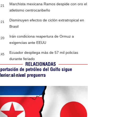
Marchista mexicana Ramos despide con oro el
:21
atletismo centrocaribeño
Disminuyen efectos de ciclón extratropical en
:21
Brasil
Irán condiciona reapertura de Ormuz a
:20
exigencias ante EEUU
Ecuador despliega más de 57 mil policías
:45
durante feriado
RELACIONADAS
portación de petróleo del Golfo sigue
ferior al nivel preguerra
osto 5, 2026
14:37