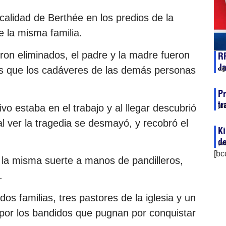
alidad de Berthée en los predios de la
 la misma familia.
on eliminados, el padre y la madre fueron
RP
J
as que los cadáveres de las demás personas
ag
Pr
tr
vo estaba en el trabajo y al llegar descubrió
ju
l ver la tragedia se desmayó, y recobró el
K
de
ju
[bc
 la misma suerte a manos de pandilleros,
.
s familias, tres pastores de la iglesia y un
or los bandidos que pugnan por conquistar