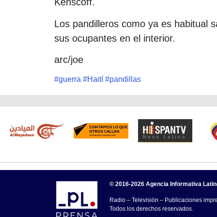
Kenscoff.
Los pandilleros como ya es habitual 
sus ocupantes en el interior.
arc/joe
#
guerra
#
Haití
#
pandillas
© 2016-2026 Agencia Informativa Lati
Radio – Televisión – Publicaciones impre
Todos los derechos reservados.