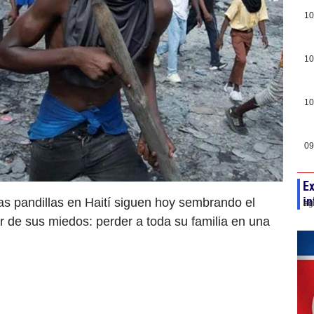
10
10
10
09
Ex
in
as pandillas en Haití siguen hoy sembrando el
ag
yor de sus miedos: perder a toda su familia en una