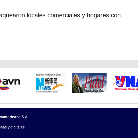
saquearon locales comerciales y hogares con
noamericana S.A.
sas y digitales.