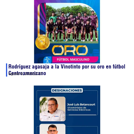
Rodríguez agasaja a la Vinotinto por su oro en fútbol
Centroamericano
agosto 8, 2026
12:17