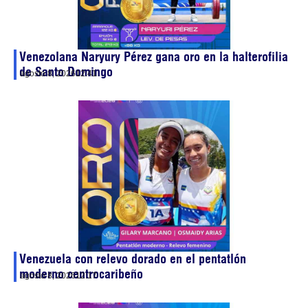
Venezolana Naryury Pérez gana oro en la halterofilia
de Santo Domingo
agosto 8, 2026
12:41
Venezuela con relevo dorado en el pentatlón
moderno centrocaribeño
agosto 8, 2026
12:17