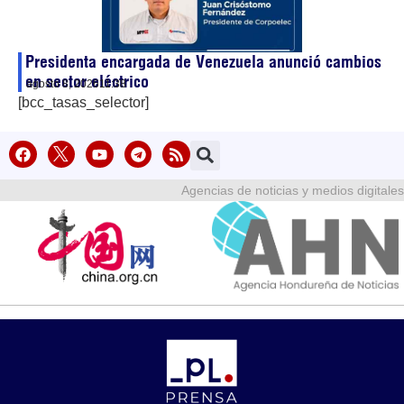
Presidenta encargada de Venezuela anunció cambios
en sector eléctrico
agosto 8, 2026
11:38
[bcc_tasas_selector]
Agencias de noticias y medios digitales