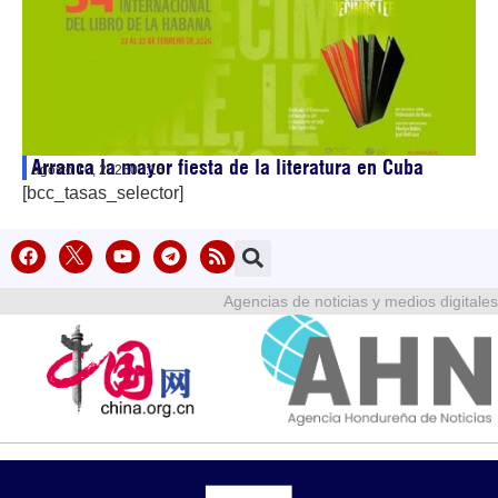
Arranca la mayor fiesta de la literatura en Cuba
agosto 10, 2026
00:16
[bcc_tasas_selector]
Agencias de noticias y medios digitales