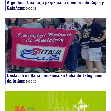
Argentina: Una tarja perpetúa la memoria de Cejas y
Galañena
agosto 10, 2026
00:38
Destacan en Italia presencia en Cuba de delegación
de la Anaic
agosto 10, 2026
00:32