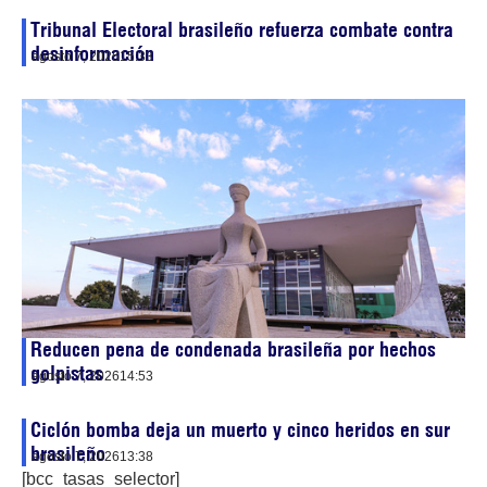
Tribunal Electoral brasileño refuerza combate contra
desinformación
agosto 7, 2026
15:33
Reducen pena de condenada brasileña por hechos
golpistas
agosto 7, 2026
14:53
Ciclón bomba deja un muerto y cinco heridos en sur
brasileño
agosto 7, 2026
13:38
[bcc_tasas_selector]