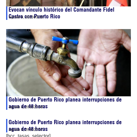
Evocan vínculo histórico del Comandante Fidel
Castro con Puerto Rico
agosto 6, 2026
00:30
Gobierno de Puerto Rico planea interrupciones de
agua de 48 horas
agosto 4, 2026
23:58
Gobierno de Puerto Rico planea interrupciones de
agua de 48 horas
agosto 4, 2026
23:57
[bcc_tasas_selector]