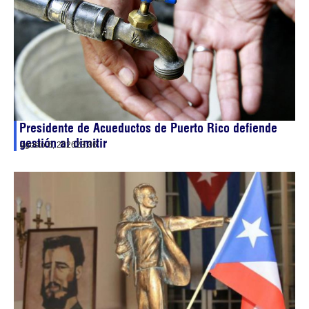
Presidente de Acueductos de Puerto Rico defiende
gestión al dimitir
agosto 6, 2026
23:36