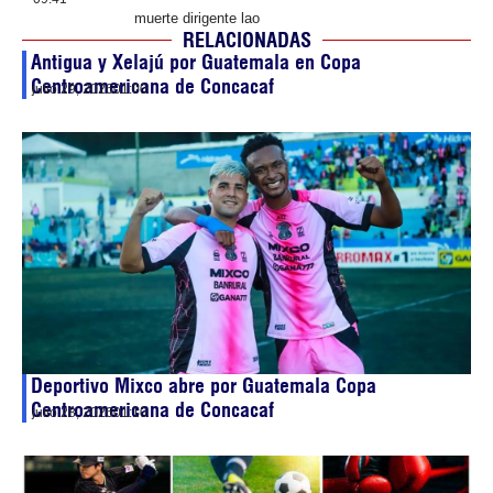
muerte dirigente lao
RELACIONADAS
Antigua y Xelajú por Guatemala en Copa
Centroamericana de Concacaf
julio 29, 2026
01:00
Deportivo Mixco abre por Guatemala Copa
Centroamericana de Concacaf
julio 28, 2026
01:10