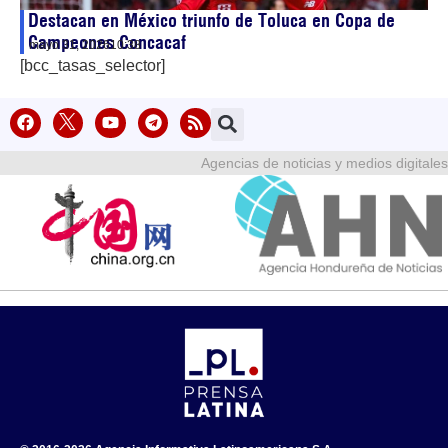
Destacan en México triunfo de Toluca en Copa de
Campeones Concacaf
mayo 31, 2026
10:38
[bcc_tasas_selector]
Agencias de noticias y medios digitales