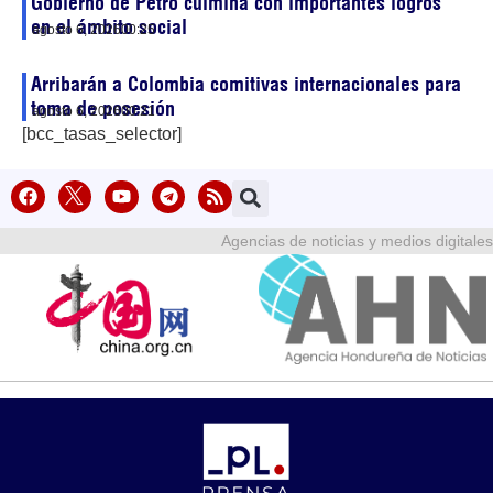
Gobierno de Petro culmina con importantes logros
en el ámbito social
agosto 6, 2026
00:25
Arribarán a Colombia comitivas internacionales para
toma de posesión
agosto 6, 2026
00:21
[bcc_tasas_selector]
Agencias de noticias y medios digitales