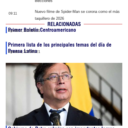
elecciones
Nuevo filme de Spider-Man se corona como el más
09:11
taquillero de 2026
RELACIONADAS
Primer Boletín Centroamericano
agosto 6, 2026
08:21
Primera lista de los principales temas del día de
Prensa Latina
agosto 6, 2026
05:21