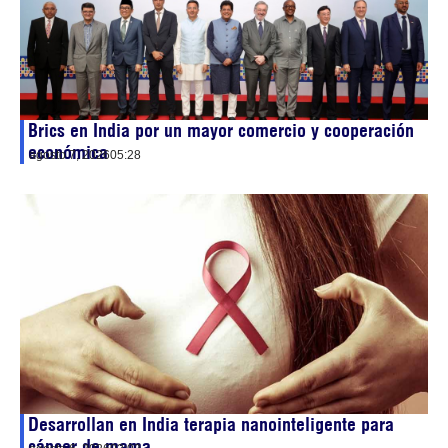
Brics en India por un mayor comercio y cooperación
económica
agosto 7, 2026
05:28
Desarrollan en India terapia nanointeligente para
cáncer de mama