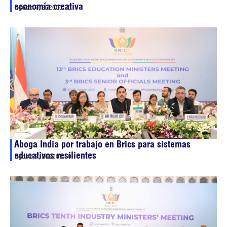
economía creativa
agosto 7, 2026
06:20
Aboga India por trabajo en Brics para sistemas
educativos resilientes
agosto 7, 2026
05:50