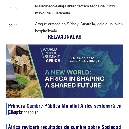
Malacateco-Xelajú abren tercera fecha del fútbol
01:02
mayor de Guatemala
Ataque armado en Sídney, Australia, deja a un joven
00:44
hospitalizado
RELACIONADAS
Primera Cumbre Pública Mundial África sesionará en
Etiopía
julio 29, 2026
00:13
África revisará resultados de cumbre sobre Sociedad