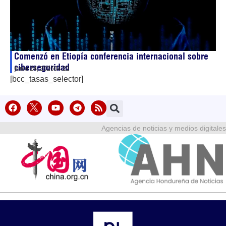
Comenzó en Etiopía conferencia internacional sobre
ciberseguridad
junio 24, 2026
04:22
[bcc_tasas_selector]
Agencias de noticias y medios digitales