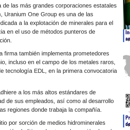
na de las más grandes corporaciones estatales
om, Uranium One Group es una de las
cada a la explotación de minerales para el
cia en el uso de métodos punteros de
In
an
ción.
ag
la firma también implementa prometedores
io, incluso en el campo de los metales raros,
de tecnología EDL, en la primera convocatoria
dhiere a los más altos estándares de
dad de sus empleados, así como al desarrollo
las regiones donde trabaja la compañía.
Pr
litio por sorción de medios hidrominerales
de
ag