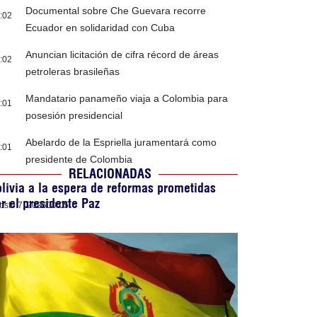
Documental sobre Che Guevara recorre
:02
Ecuador en solidaridad con Cuba
Anuncian licitación de cifra récord de áreas
:02
petroleras brasileñas
Mandatario panameño viaja a Colombia para
:01
posesión presidencial
Abelardo de la Espriella juramentará como
:01
presidente de Colombia
RELACIONADAS
livia a la espera de reformas prometidas
r el presidente Paz
osto 7, 2026
00:05