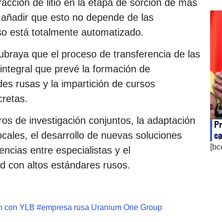
racción de litio en la etapa de sorción de más
al añadir que esto no depende de las
so está totalmente automatizado.
subraya que el proceso de transferencia de las
integral que prevé la formación de
des rusas y la impartición de cursos
cretas.
ros de investigación conjuntos, la adaptación
Pr
ca
ocales, el desarrollo de nuevas soluciones
ag
[bc
encias entre especialistas y el
d con altos estándares rusos.
on con YLB
#
empresa rusa Uranium One Group