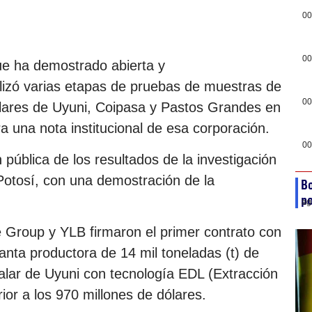
00
00
e ha demostrado abierta y
lizó varias etapas de pruebas de muestras de
00
salares de Uyuni, Coipasa y Pastos Grandes en
a una nota institucional de esa corporación.
00
ública de los resultados de la investigación
 Potosí, con una demostración de la
Bo
po
ag
Group y YLB firmaron el primer contrato con
nta productora de 14 mil toneladas (t) de
salar de Uyuni con tecnología EDL (Extracción
rior a los 970 millones de dólares.