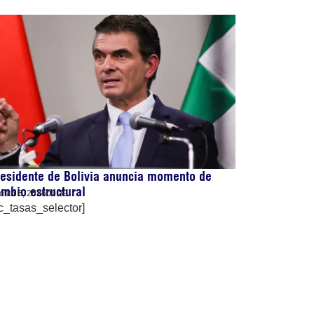
esidente de Bolivia anuncia momento de
mbio estructural
osto 6, 2026
00:39
c_tasas_selector]