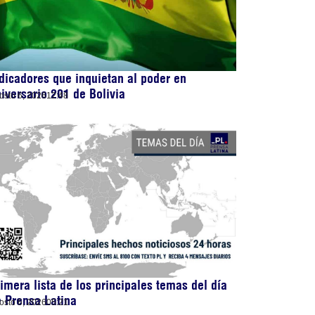
dicadores que inquietan al poder en
iversario 201 de Bolivia
osto 6, 2026
12:48
imera lista de los principales temas del día
 Prensa Latina
osto 6, 2026
05:21