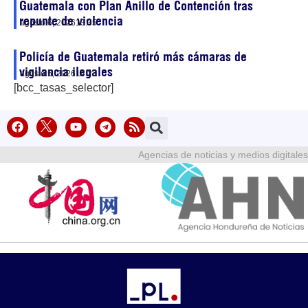
Guatemala con Plan Anillo de Contención tras
repunte de violencia
agosto 6, 2026
13:35
Policía de Guatemala retiró más cámaras de
vigilancia ilegales
agosto 5, 2026
14:23
[bcc_tasas_selector]
Agencias de noticias y medios digitales