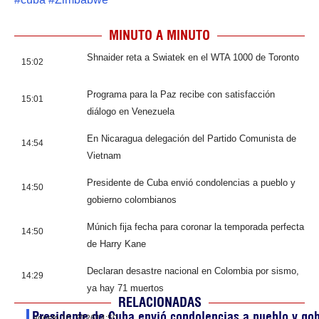
MINUTO A MINUTO
Shnaider reta a Swiatek en el WTA 1000 de Toronto
15:02
Programa para la Paz recibe con satisfacción
15:01
diálogo en Venezuela
En Nicaragua delegación del Partido Comunista de
14:54
Vietnam
Presidente de Cuba envió condolencias a pueblo y
14:50
gobierno colombianos
Múnich fija fecha para coronar la temporada perfecta
14:50
de Harry Kane
Declaran desastre nacional en Colombia por sismo,
14:29
ya hay 71 muertos
RELACIONADAS
Presidente de Cuba envió condolencias a pueblo y go
agosto 10, 2026
14:50