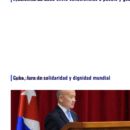
Cuba, faro de solidaridad y dignidad mundial
agosto 10, 2026
14:12