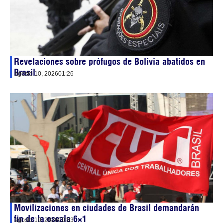
Revelaciones sobre prófugos de Bolivia abatidos en
Brasil
agosto 10, 2026
01:26
Movilizaciones en ciudades de Brasil demandarán
fin de la escala 6×1
agosto 10, 2026
00:03