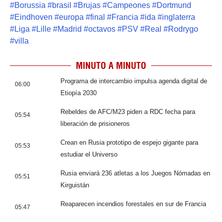
#
Borussia
#
brasil
#
Brujas
#
Campeones
#
Dortmund
#
Eindhoven
#
europa
#
final
#
Francia
#
ida
#
inglaterra
#
Liga
#
Lille
#
Madrid
#
octavos
#
PSV
#
Real
#
Rodrygo
#
villa
MINUTO A MINUTO
Programa de intercambio impulsa agenda digital de
06:00
Etiopía 2030
Rebeldes de AFC/M23 piden a RDC fecha para
05:54
liberación de prisioneros
Crean en Rusia prototipo de espejo gigante para
05:53
estudiar el Universo
Rusia enviará 236 atletas a los Juegos Nómadas en
05:51
Kirguistán
Reaparecen incendios forestales en sur de Francia
05:47