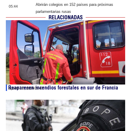
Abrirán colegios en 152 países para próximas
05:44
parlamentarias rusas
RELACIONADAS
Reaparecen incendios forestales en sur de Francia
agosto 10, 2026
05:47