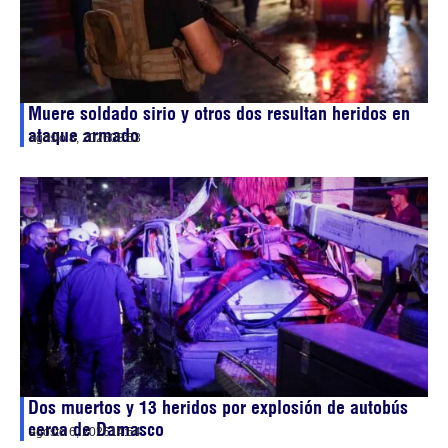
Muere soldado sirio y otros dos resultan heridos en
ataque armado
agosto 8, 2026
08:53
Dos muertos y 13 heridos por explosión de autobús
cerca de Damasco
agosto 6, 2026
14:54