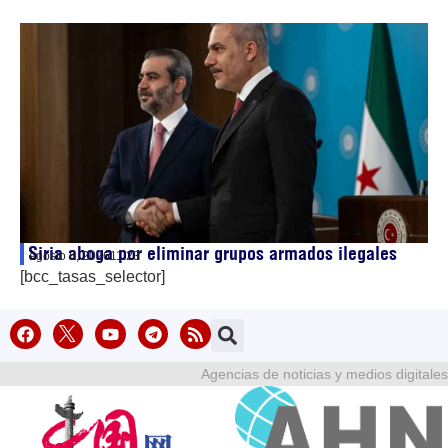
Siria aboga por eliminar grupos armados ilegales
agosto 6, 2026
11:23
[bcc_tasas_selector]
Agencias de noticias y medios digitales