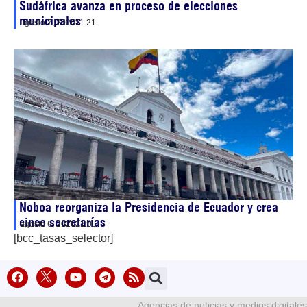
Sudáfrica avanza en proceso de elecciones
municipales
agosto 7, 2026
11:21
Noboa reorganiza la Presidencia de Ecuador y crea
cinco secretarías
agosto 6, 2026
21:05
[bcc_tasas_selector]
Agencias de noticias y medios digitales