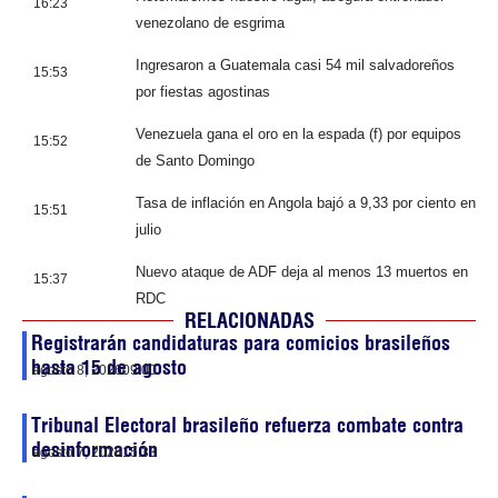
16:23
venezolano de esgrima
Ingresaron a Guatemala casi 54 mil salvadoreños
15:53
por fiestas agostinas
Venezuela gana el oro en la espada (f) por equipos
15:52
de Santo Domingo
Tasa de inflación en Angola bajó a 9,33 por ciento en
15:51
julio
Nuevo ataque de ADF deja al menos 13 muertos en
15:37
RDC
RELACIONADAS
Registrarán candidaturas para comicios brasileños
hasta 15 de agosto
agosto 8, 2026
09:00
Tribunal Electoral brasileño refuerza combate contra
desinformación
agosto 7, 2026
15:33