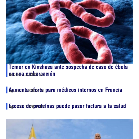
Temor en Kinshasa ante sospecha de caso de ébola
en una embarcación
agosto 6, 2026
00:37
Aumenta oferta para médicos internos en Francia
agosto 5, 2026
13:48
Exceso de proteínas puede pasar factura a la salud
agosto 5, 2026
13:10