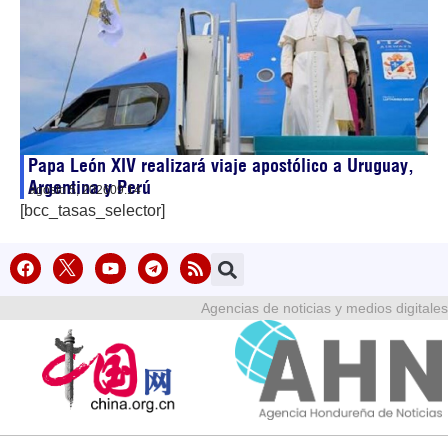
Papa León XIV realizará viaje apostólico a Uruguay,
Argentina y Perú
agosto 5, 2026
09:14
[bcc_tasas_selector]
Agencias de noticias y medios digitales