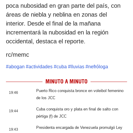
poca nubosidad en gran parte del país, con
áreas de niebla y neblina en zonas del
interior. Desde el final de la mañana
incrementará la nubosidad en la región
occidental, destaca el reporte.
rc/memc
#
abogan
#
actividades
#
cuba
#
lluvias
#
nefróloga
MINUTO A MINUTO
Puerto Rico conquista bronce en voleibol femenino
19:46
de los JCC
Cuba conquista oro y plata en final de salto con
19:44
pértiga (f) de JCC
Presidenta encargada de Venezuela promulgó Ley
19:43