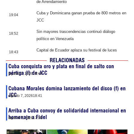
de Arrendamiento
Cuba y Dominicana ganan prueba de 800 metros en
19:04
JCC
Sin mayores trascendencias continuó diálogo
18:52
político en Venezuela
Capital de Ecuador aplaza su festival de luces
18:43
RELACIONADAS
Cuba conquista oro y plata en final de salto con
pértiga (f) de JCC
agosto 7, 2026
19:44
Cubana Morales domina lanzamiento del disco (f) en
JCC
agosto 7, 2026
18:41
Arriba a Cuba convoy de solidaridad internacional en
homenaje a Fidel
agosto 7, 2026
17:38