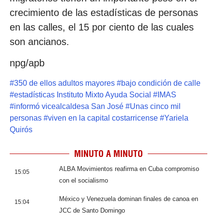
crecimiento de las estadísticas de personas
en las calles, el 15 por ciento de las cuales
son ancianos.
npg/apb
#
350 de ellos adultos mayores
#
bajo condición de calle
#
estadísticas Instituto Mixto Ayuda Social
#
IMAS
#
informó vicealcaldesa San José
#
Unas cinco mil
personas
#
viven en la capital costarricense
#
Yariela
Quirós
MINUTO A MINUTO
ALBA Movimientos reafirma en Cuba compromiso
15:05
con el socialismo
México y Venezuela dominan finales de canoa en
15:04
JCC de Santo Domingo