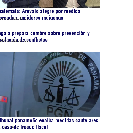
atemala: Arévalo alegre por medida
orgada a exlíderes indígenas
osto 5, 2026
17:15
gola prepara cumbre sobre prevención y
solución de conflictos
osto 5, 2026
06:30
ribunal panameño evalúa medidas cautelares
 caso de fraude fiscal
osto 5, 2026
00:01