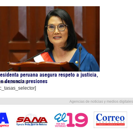
esidenta peruana asegura respeto a justicia,
e denuncia presiones
osto 4, 2026
22:15
c_tasas_selector]
Agencias de noticias y medios digitales