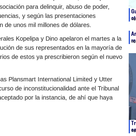
ociación para delinquir, abuso de poder,
Gu
luencias, y según las presentaciones
ot
ag
n de unos mil millones de dólares.
An
ales Kopelipa y Dino apelaron el martes a la
re
ag
olución de sus representados en la mayoría de
arios de estos ya prescribieron según el nuevo
s Plansmart International Limited y Utter
urso de inconstitucionalidad ante el Tribunal
aceptado por la instancia, de ahí que haya
T
en
ag