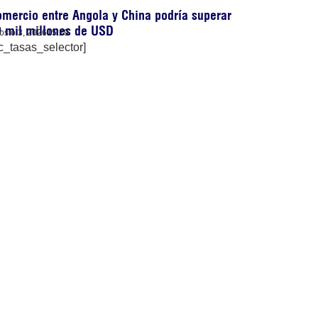
mercio entre Angola y China podría superar
 mil millones de USD
osto 3, 2026
15:29
c_tasas_selector]