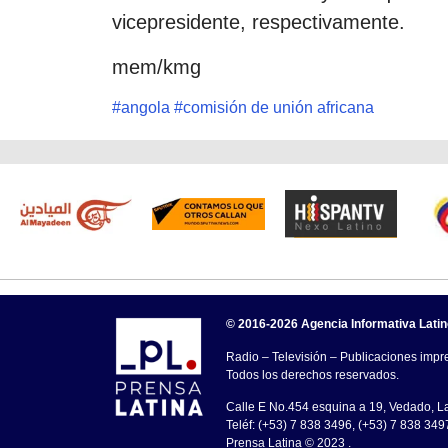
vicepresidente, respectivamente.
mem/kmg
#
angola
#
comisión de unión africana
© 2016-2026 Agencia Informativa Lati
Radio – Televisión – Publicaciones impre
Todos los derechos reservados.
Calle E No.454 esquina a 19, Vedado, 
Teléf: (+53) 7 838 3496, (+53) 7 838 349
Prensa Latina © 2023 .