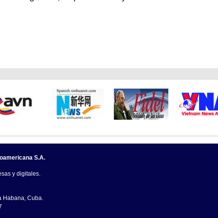
noamericana S.A.
sas y digitales.
La Habana, Cuba.
7