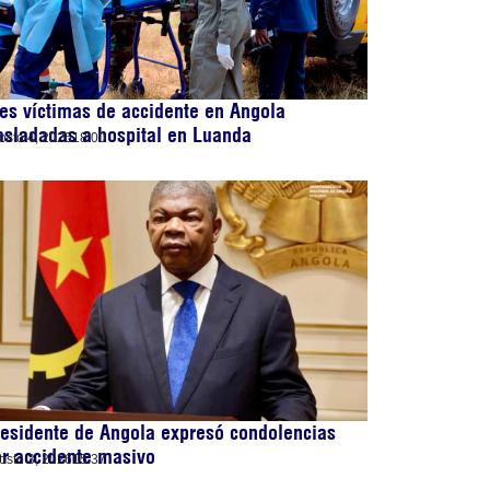
es víctimas de accidente en Angola
asladadas a hospital en Luanda
osto 4, 2026
18:00
esidente de Angola expresó condolencias
r accidente masivo
osto 3, 2026
15:37