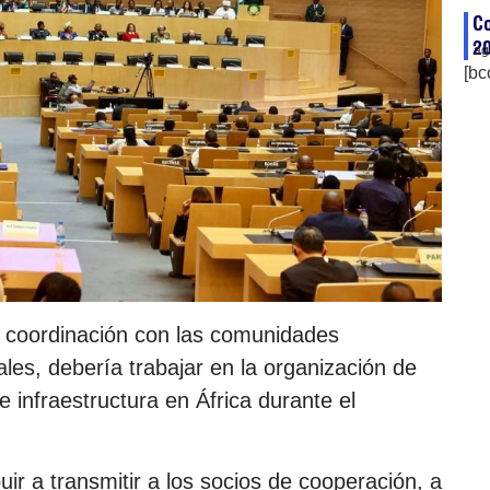
Co
20
ag
[bc
n coordinación con las comunidades
es, debería trabajar en la organización de
 infraestructura en África durante el
ir a transmitir a los socios de cooperación, a