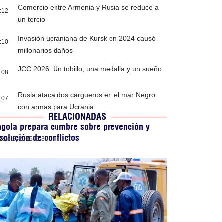
Comercio entre Armenia y Rusia se reduce a
:12
un tercio
Invasión ucraniana de Kursk en 2024 causó
:10
millonarios daños
JCC 2026: Un tobillo, una medalla y un sueño
:08
Rusia ataca dos cargueros en el mar Negro
:07
con armas para Ucrania
RELACIONADAS
gola prepara cumbre sobre prevención y
solución de conflictos
osto 5, 2026
06:30