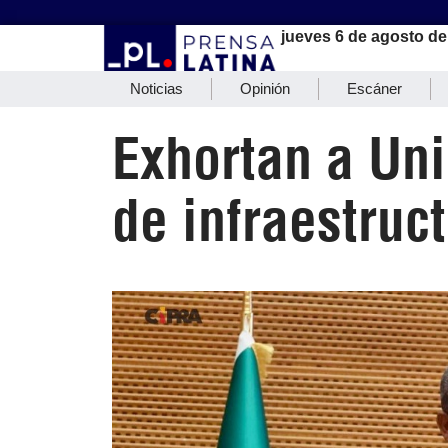
jueves 6 de agosto de
Noticias
Opinión
Escáner
Exhortan a Uni
de infraestruc