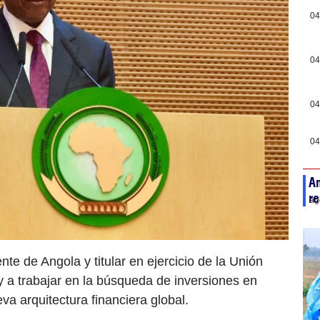
04
04
04
04
An
re
ag
te de Angola y titular en ejercicio de la Unión
 a trabajar en la búsqueda de inversiones en
va arquitectura financiera global.