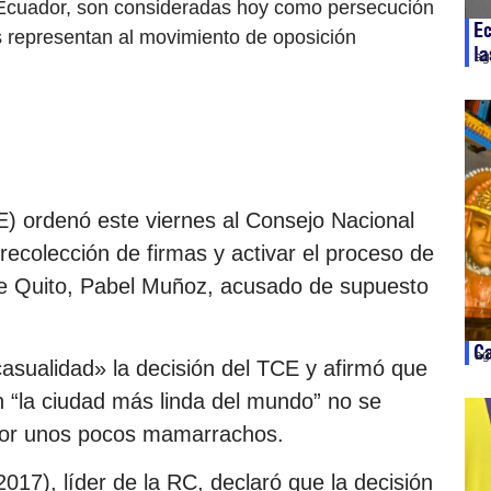
Ecuador, son consideradas hoy como persecución
Ec
los representan al movimiento de oposición
la
ag
E) ordenó este viernes al Consejo Nacional
 recolección de firmas y activar el proceso de
de Quito, Pabel Muñoz, acusado de supuesto
Ca
ag
asualidad» la decisión del TCE y afirmó que
 “la ciudad más linda del mundo” no se
i por unos pocos mamarrachos.
017), líder de la RC, declaró que la decisión