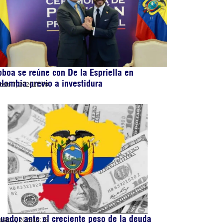
boa se reúne con De la Espriella en
lombia previo a investidura
osto 7, 2026
17:08
uador ante el creciente peso de la deuda
osto 7, 2026
16:15