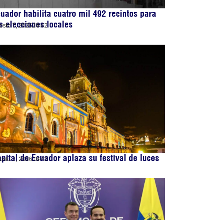
uador habilita cuatro mil 492 recintos para
s elecciones locales
osto 7, 2026
20:42
pital de Ecuador aplaza su festival de luces
osto 7, 2026
18:43