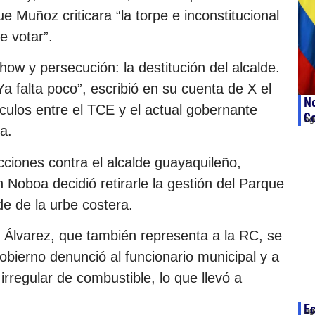
e Muñoz criticara “la torpe e inconstitucional
e votar”.
how y persecución: la destitución del alcalde.
a falta poco”, escribió en su cuenta de X el
No
ulos entre el TCE y el actual gobernante
Co
ag
a.
cciones contra el alcalde guayaquileño,
 Noboa decidió retirarle la gestión del Parque
e de la urbe costera.
y Álvarez, que también representa a la RC, se
obierno denunció al funcionario municipal y a
regular de combustible, lo que llevó a
Ec
ag