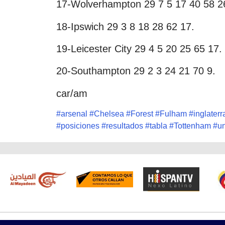
17-Wolverhampton 29 7 5 17 40 58 2
18-Ipswich 29 3 8 18 28 62 17.
19-Leicester City 29 4 5 20 25 65 17.
20-Southampton 29 2 3 24 21 70 9.
car/am
#
arsenal
#
Chelsea
#
Forest
#
Fulham
#
inglaterr
#
posiciones
#
resultados
#
tabla
#
Tottenham
#
un