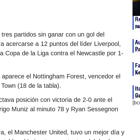
Re
nu
ju
res partidos sin ganar con un gol del
Au
a acercarse a 12 puntos del líder Liverpool,
P
ju
la Copa de la Liga contra el Newcastle por 1-
Fa
K
ju
l aparece el Nottingham Forest, vencedor el
 Town (18 de la tabla).
It
Gu
ju
tava posición con victoria de 2-0 ante el
[bc
drigo Muniz al minuto 78 y Ryan Sessegnon
a, el Manchester United, tuvo un mejor día y