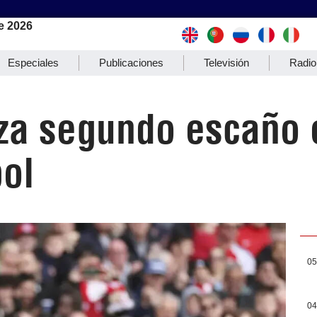
e 2026
Especiales
Publicaciones
Televisión
Radio
rza segundo escaño 
bol
05
04