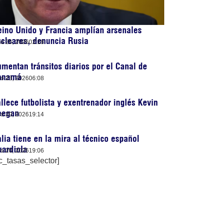
ino Unido y Francia amplían arsenales
cleares, denuncia Rusia
lio 26, 2026
02:18
mentan tránsitos diarios por el Canal de
anamá
lio 23, 2026
06:08
llece futbolista y exentrenador inglés Kevin
eegan
lio 20, 2026
19:14
alia tiene en la mira al técnico español
ardiola
lio 20, 2026
19:06
c_tasas_selector]