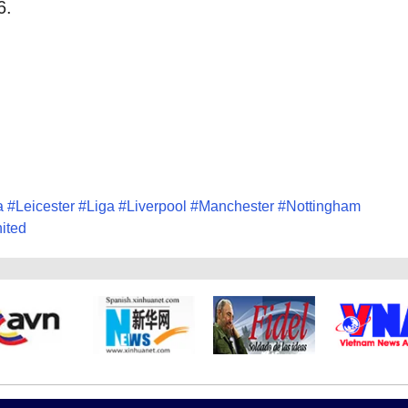
6.
a
#
Leicester
#
Liga
#
Liverpool
#
Manchester
#
Nottingham
ited