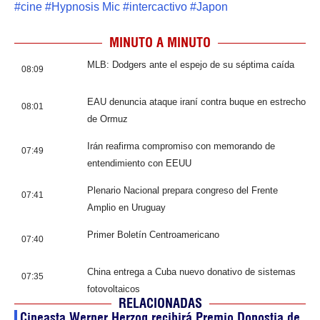
#
cine
#
Hypnosis Mic
#
intercactivo
#
Japon
MINUTO A MINUTO
MLB: Dodgers ante el espejo de su séptima caída
08:09
EAU denuncia ataque iraní contra buque en estrecho
08:01
de Ormuz
Irán reafirma compromiso con memorando de
07:49
entendimiento con EEUU
Plenario Nacional prepara congreso del Frente
07:41
Amplio en Uruguay
Primer Boletín Centroamericano
07:40
China entrega a Cuba nuevo donativo de sistemas
07:35
fotovoltaicos
RELACIONADAS
Cineasta Werner Herzog recibirá Premio Donostia de