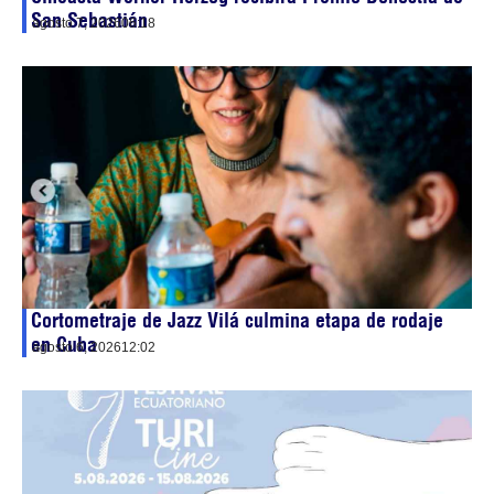
San Sebastián
agosto 7, 2026
06:18
Cortometraje de Jazz Vilá culmina etapa de rodaje
en Cuba
agosto 6, 2026
12:02