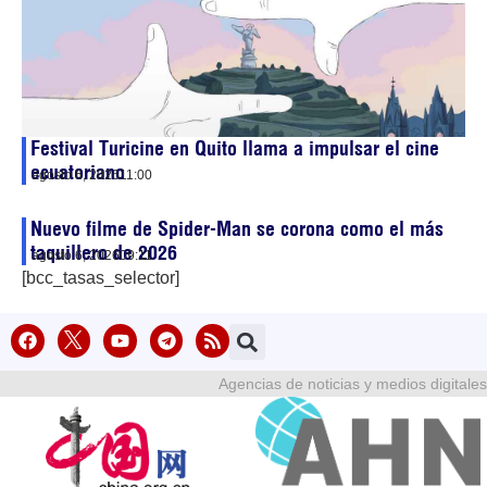
Festival Turicine en Quito llama a impulsar el cine
ecuatoriano
agosto 6, 2026
11:00
Nuevo filme de Spider-Man se corona como el más
taquillero de 2026
agosto 6, 2026
09:11
[bcc_tasas_selector]
Agencias de noticias y medios digitales