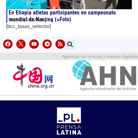
En Etiopía atletas participantes en campeonato
mundial de Nanjing (+Foto)
marzo 25, 2025
06:30
[bcc_tasas_selector]
Agencias de noticias y medios digitales