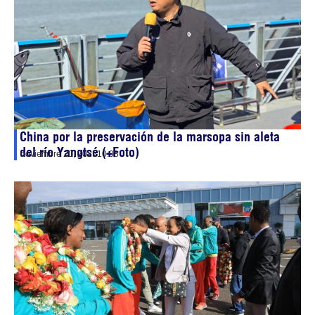
China por la preservación de la marsopa sin aleta
del río Yangtsé (+Foto)
noviembre 20, 2025
10:08