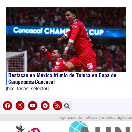
Destacan en México triunfo de Toluca en Copa de
Campeones Concacaf
mayo 31, 2026
10:38
[bcc_tasas_selector]
Agencias de noticias y medios digitales