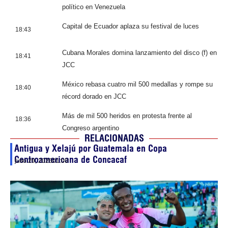
político en Venezuela
Capital de Ecuador aplaza su festival de luces
18:43
Cubana Morales domina lanzamiento del disco (f) en
18:41
JCC
México rebasa cuatro mil 500 medallas y rompe su
18:40
récord dorado en JCC
Más de mil 500 heridos en protesta frente al
18:36
Congreso argentino
RELACIONADAS
Antigua y Xelajú por Guatemala en Copa
Centroamericana de Concacaf
julio 29, 2026
01:00