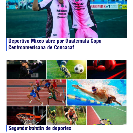
Deportivo Mixco abre por Guatemala Copa
Centroamericana de Concacaf
julio 28, 2026
01:10
Segundo boletín de deportes
mayo 31, 2026
13:25