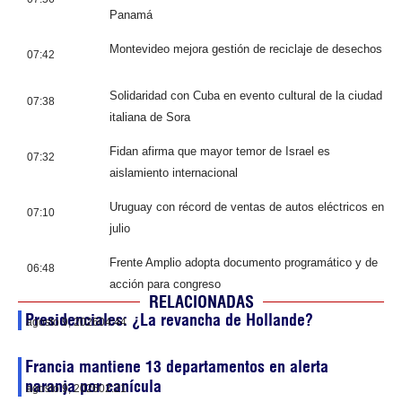
Panamá
Montevideo mejora gestión de reciclaje de desechos
07:42
Solidaridad con Cuba en evento cultural de la ciudad
07:38
italiana de Sora
Fidan afirma que mayor temor de Israel es
07:32
aislamiento internacional
Uruguay con récord de ventas de autos eléctricos en
07:10
julio
Frente Amplio adopta documento programático y de
06:48
acción para congreso
RELACIONADAS
Presidenciales: ¿La revancha de Hollande?
agosto 9, 2026
04:44
Francia mantiene 13 departamentos en alerta
naranja por canícula
agosto 9, 2026
02:21