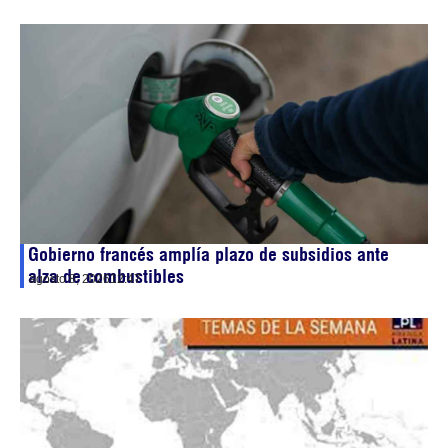
Gobierno francés amplía plazo de subsidios ante
alza de combustibles
agosto 8, 2026
12:47