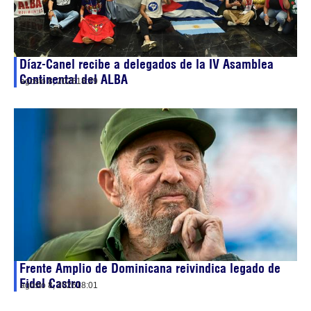
Díaz-Canel recibe a delegados de la IV Asamblea
Continental del ALBA
agosto 8, 2026
18:29
Frente Amplio de Dominicana reivindica legado de
Fidel Castro
agosto 8, 2026
18:01