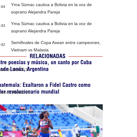
Yma Súmac cautiva a Bolivia en la voz de
:44
soprano Alejandra Pareja
Yma Súmac cautiva a Bolivia en la voz de
:43
soprano Alejandra Pareja
Semifinales de Copa Asean entre campeones,
:42
Vietnam vs Malasia
RELACIONADAS
tre poesías y música, un canto por Cuba
sde Lanús, Argentina
osto 9, 2026
00:33
atemala: Exaltaron a Fidel Castro como
der revolucionario mundial
osto 9, 2026
00:31