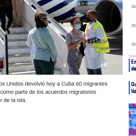
01
01
01
En
de
ag
os Unidos devolvió hoy a Cuba 60 migrantes
Gu
lí
 como parte de los acuerdos migratorios
ag
r de la isla.