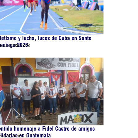
letismo y lucha, luces de Cuba en Santo
omingo 2026
osto 8, 2026
22:28
ntido homenaje a Fidel Castro de amigos
lidarios en Guatemala
osto 8, 2026
22:17