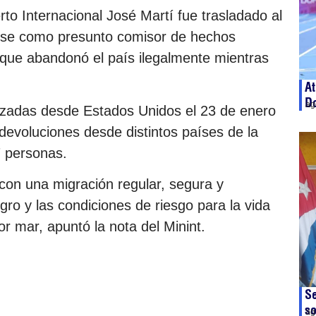
to Internacional José Martí fue trasladado al
arse como presunto comisor de hechos
orque abandonó el país ilegalmente mientras
At
D
ag
alizadas desde Estados Unidos el 23 de enero
devoluciones desde distintos países de la
7 personas.
on una migración regular, segura y
igro y las condiciones de riesgo para la vida
or mar, apuntó la nota del Minint.
Se
so
ag