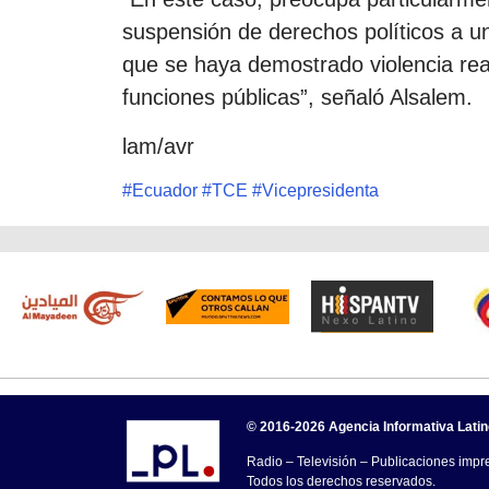
suspensión de derechos políticos a un
que se haya demostrado violencia real,
funciones públicas”, señaló Alsalem.
lam/avr
#
Ecuador
#
TCE
#
Vicepresidenta
© 2016-2026 Agencia Informativa Lati
Radio – Televisión – Publicaciones impre
Todos los derechos reservados.