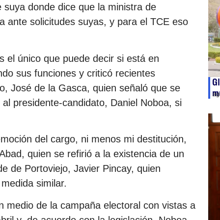
 suya donde dice que la ministra de
a ante solicitudes suyas, y para el TCE eso
s el único que puede decir si está en
do sus funciones y criticó recientes
Gl
no, José de la Gasca, quien señaló que se
m
ag
al presidente-candidato, Daniel Noboa, si
moción del cargo, ni menos mi destitución,
Abad, quien se refirió a la existencia de un
de de Portoviejo, Javier Pincay, quien
medida similar.
n medio de la campaña electoral con vistas a
bril y, de acuerdo con la legislación, Noboa