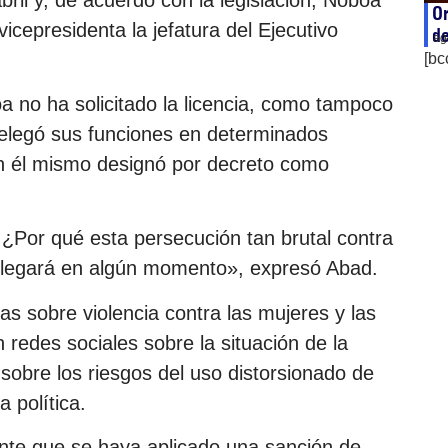
Or
vicepresidenta la jefatura del Ejecutivo
de
ag
[bc
 no ha solicitado la licencia, como tampoco
 delegó sus funciones en determinados
en él mismo designó por decreto como
¿Por qué esta persecución tan brutal contra
 llegará en algún momento», expresó Abad.
as sobre violencia contra las mujeres y las
redes sociales sobre la situación de la
 sobre los riesgos del uso distorsionado de
a política.
nte que se haya aplicado una sanción de