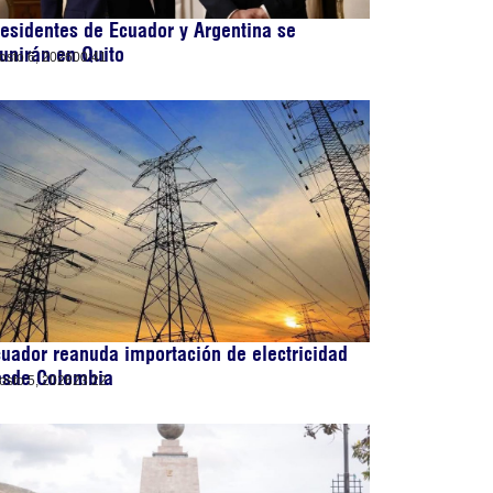
esidentes de Ecuador y Argentina se
unirán en Quito
osto 6, 2026
00:41
uador reanuda importación de electricidad
esde Colombia
osto 5, 2026
23:22