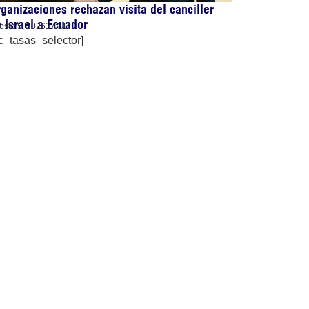
ganizaciones rechazan visita del canciller
 Israel a Ecuador
osto 5, 2026
17:31
c_tasas_selector]