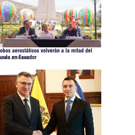
obos aerostáticos volverán a la mitad del
undo en Ecuador
osto 5, 2026
18:09