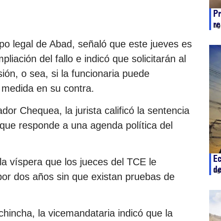
Pr
re
ag
po legal de Abad, señaló que este jueves es
pliación del fallo e indicó que solicitarán al
ión, o sea, si la funcionaria puede
 medida en su contra.
dor Chequea, la jurista calificó la sentencia
 que responde a una agenda política del
Ec
la víspera que los jueces del TCE le
d
ag
por dos años sin que existan pruebas de
chincha, la vicemandataria indicó que la