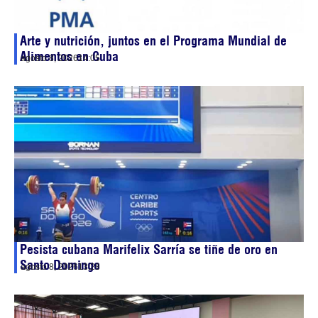
Arte y nutrición, juntos en el Programa Mundial de
Alimentos en Cuba
agosto 8, 2026
14:05
Pesista cubana Marifelix Sarría se tiñe de oro en
Santo Domingo
agosto 8, 2026
13:28