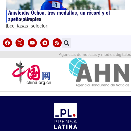
Anisleidis Ochoa: tres medallas, un récord y el
sueño olímpico
agosto 8, 2026
08:54
[bcc_tasas_selector]
Agencias de noticias y medios digitales