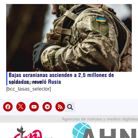
Bajas ucranianas ascienden a 2,5 millones de
soldados, reveló Rusia
agosto 7, 2026
04:00
[bcc_tasas_selector]
Agencias de noticias y medios digitales