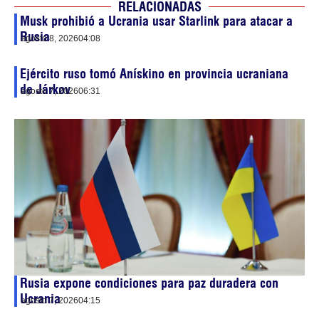
RELACIONADAS
Musk prohibió a Ucrania usar Starlink para atacar a
Rusia
agosto 8, 2026
04:08
Ejército ruso tomó Anískino en provincia ucraniana
de Járkov
agosto 7, 2026
06:31
Rusia expone condiciones para paz duradera con
Ucrania
agosto 7, 2026
04:15