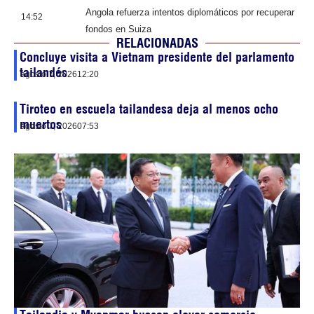
Angola refuerza intentos diplomáticos por recuperar
14:52
fondos en Suiza
RELACIONADAS
Concluye visita a Vietnam presidente del parlamento
tailandés
agosto 7, 2026
12:20
Tiroteo en escuela tailandesa deja al menos ocho
muertos
agosto 7, 2026
07:53