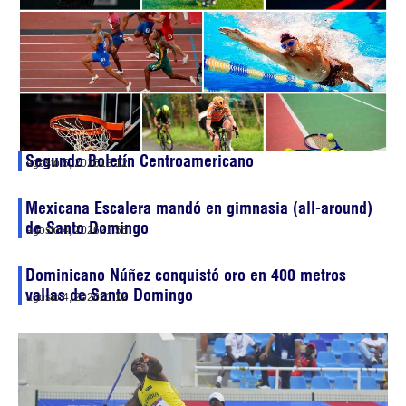
Segundo Boletín Centroamericano
agosto 5, 2026
13:12
Mexicana Escalera mandó en gimnasia (all-around)
de Santo Domingo
agosto 4, 2026
21:56
Dominicano Núñez conquistó oro en 400 metros
vallas de Santo Domingo
agosto 4, 2026
21:12