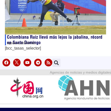
Colombiana Ruiz llevó más lejos la jabalina, récord
en Santo Domingo
agosto 4, 2026
20:46
[bcc_tasas_selector]
Agencias de noticias y medios digitales