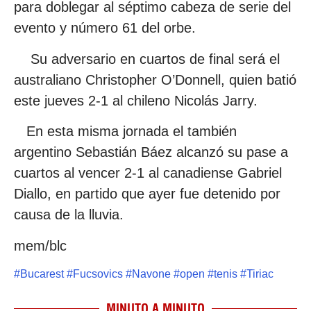
para doblegar al séptimo cabeza de serie del
evento y número 61 del orbe.
Su adversario en cuartos de final será el
australiano Christopher O’Donnell, quien batió
este jueves 2-1 al chileno Nicolás Jarry.
En esta misma jornada el también
argentino Sebastián Báez alcanzó su pase a
cuartos al vencer 2-1 al canadiense Gabriel
Diallo, en partido que ayer fue detenido por
causa de la lluvia.
mem/blc
#
Bucarest
#
Fucsovics
#
Navone
#
open
#
tenis
#
Tiriac
MINUTO A MINUTO