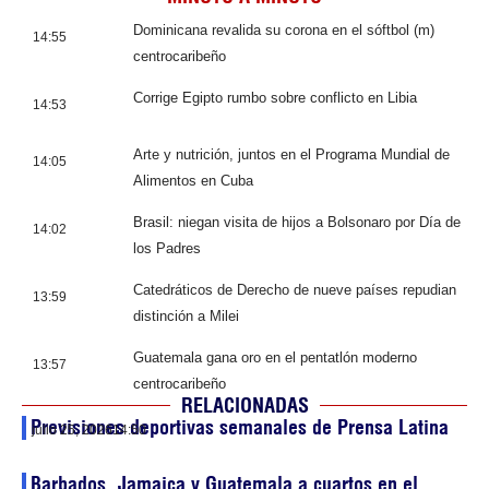
Dominicana revalida su corona en el sóftbol (m)
14:55
centrocaribeño
Corrige Egipto rumbo sobre conflicto en Libia
14:53
Arte y nutrición, juntos en el Programa Mundial de
14:05
Alimentos en Cuba
Brasil: niegan visita de hijos a Bolsonaro por Día de
14:02
los Padres
Catedráticos de Derecho de nueve países repudian
13:59
distinción a Milei
Guatemala gana oro en el pentatlón moderno
13:57
centrocaribeño
RELACIONADAS
Previsiones deportivas semanales de Prensa Latina
julio 25, 2026
14:50
Barbados, Jamaica y Guatemala a cuartos en el