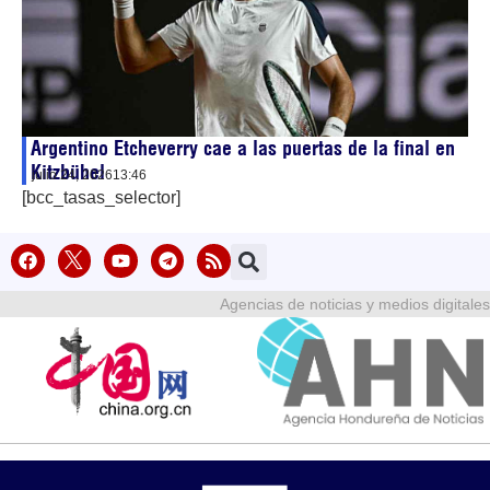
Argentino Etcheverry cae a las puertas de la final en
Kitzbühel
julio 24, 2026
13:46
[bcc_tasas_selector]
Agencias de noticias y medios digitales