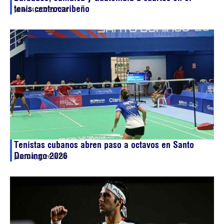
tenis centrocaribeño
julio 24, 2026
17:50
Tenistas cubanos abren paso a octavos en Santo
Domingo 2026
julio 24, 2026
14:57