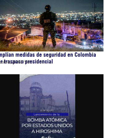
mplían medidas de seguridad en Colombia
r traspaso presidencial
osto 6, 2026
17:58