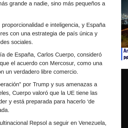
 más grande a nadie, sino más pequeños a
proporcionalidad e inteligencia, y España
es con una estrategia de país única y
edes sociales.
A
mía de España, Carlos Cuerpo, consideró
po
ag
fique el acuerdo con Mercosur, como una
on un verdadero libre comercio.
iberación” por Trump y sus amenazas a
les, Cuerpo valoró que la UE tiene las
er y está preparada para hacerlo ‘de
ada.
ultinacional Repsol a seguir en Venezuela,