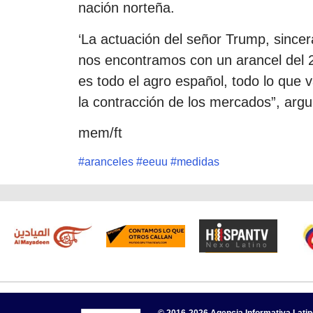
nación norteña.
‘La actuación del señor Trump, since
nos encontramos con un arancel del 2
es todo el agro español, todo lo que v
la contracción de los mercados”, arg
mem/ft
#
aranceles
#
eeuu
#
medidas
© 2016-2026 Agencia Informativa Lati