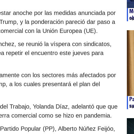
Me
estar anoche por las medidas anunciada por
ob
ag
Trump, y la ponderación pareció dar paso a
comercial con la Unión Europea (UE).
chez, se reunió la víspera con sindicatos,
ea repetir el encuentro este jueves para
amente con los sectores más afectados por
, a los cuales presentará el plan del
Pa
s
 del Trabajo, Yolanda Díaz, adelantó que que
ag
uerra comercial como se hizo en pandemia.
 Partido Popular (PP), Alberto Núñez Feijóo,