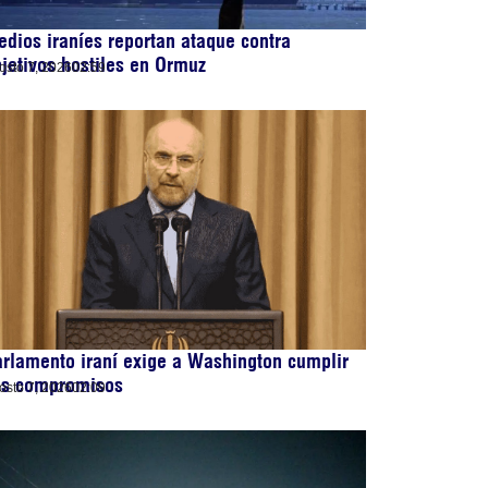
dios iraníes reportan ataque contra
jetivos hostiles en Ormuz
osto 7, 2026
02:59
rlamento iraní exige a Washington cumplir
us compromisos
osto 7, 2026
02:09