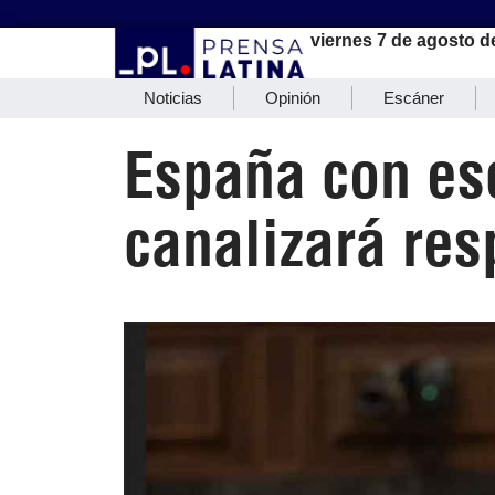
viernes 7 de agosto d
Noticias
Opinión
Escáner
España con es
canalizará res