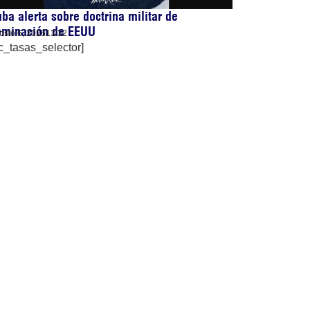
ba alerta sobre doctrina militar de
ominación de EEUU
osto 6, 2026
13:32
c_tasas_selector]