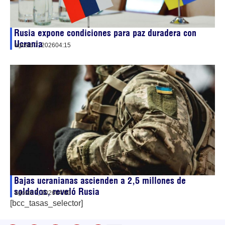
Rusia expone condiciones para paz duradera con
Ucrania
agosto 7, 2026
04:15
Bajas ucranianas ascienden a 2,5 millones de
soldados, reveló Rusia
agosto 7, 2026
04:00
[bcc_tasas_selector]