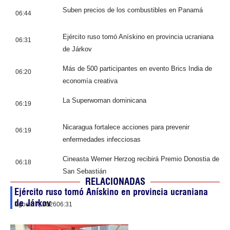
Suben precios de los combustibles en Panamá
06:44
Ejército ruso tomó Anískino en provincia ucraniana
06:31
de Járkov
Más de 500 participantes en evento Brics India de
06:20
economía creativa
La Superwoman dominicana
06:19
Nicaragua fortalece acciones para prevenir
06:19
enfermedades infecciosas
Cineasta Werner Herzog recibirá Premio Donostia de
06:18
San Sebastián
RELACIONADAS
Ejército ruso tomó Anískino en provincia ucraniana
de Járkov
agosto 7, 2026
06:31