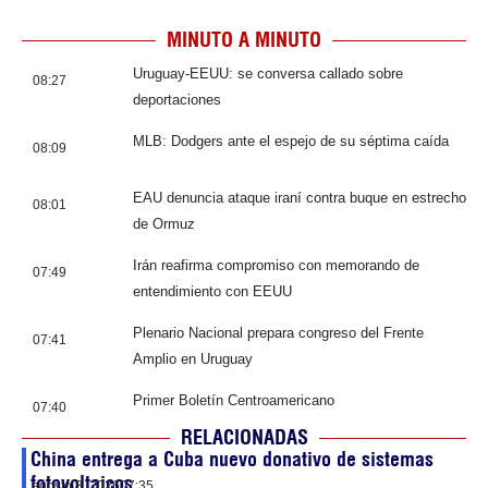
MINUTO A MINUTO
Uruguay-EEUU: se conversa callado sobre
08:27
deportaciones
MLB: Dodgers ante el espejo de su séptima caída
08:09
EAU denuncia ataque iraní contra buque en estrecho
08:01
de Ormuz
Irán reafirma compromiso con memorando de
07:49
entendimiento con EEUU
Plenario Nacional prepara congreso del Frente
07:41
Amplio en Uruguay
Primer Boletín Centroamericano
07:40
RELACIONADAS
China entrega a Cuba nuevo donativo de sistemas
fotovoltaicos
agosto 8, 2026
07:35