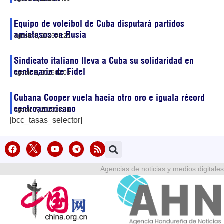
Equipo de voleibol de Cuba disputará partidos
amistosos en Rusia
agosto 8, 2026
03:25
Sindicato italiano lleva a Cuba su solidaridad en
centenario de Fidel
agosto 8, 2026
02:03
Cubana Cooper vuela hacia otro oro e iguala récord
centroamericano
agosto 7, 2026
23:51
[bcc_tasas_selector]
Agencias de noticias y medios digitales