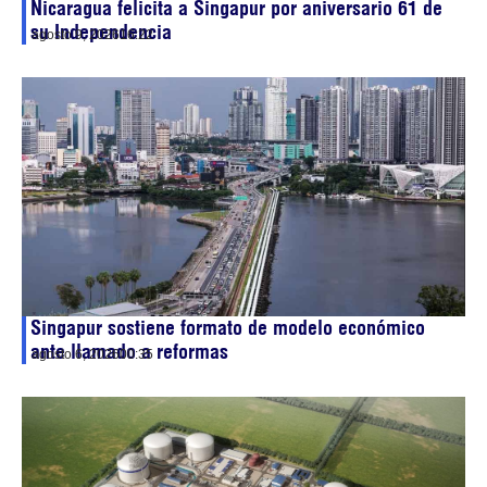
Nicaragua felicita a Singapur por aniversario 61 de
su Independencia
agosto 9, 2026
16:22
Singapur sostiene formato de modelo económico
ante llamado a reformas
agosto 6, 2026
00:35