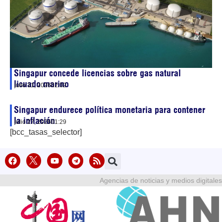
Singapur concede licencias sobre gas natural
licuado marino
julio 31, 2026
02:02
Singapur endurece política monetaria para contener
la inflación
julio 27, 2026
01:29
[bcc_tasas_selector]
Agencias de noticias y medios digitales