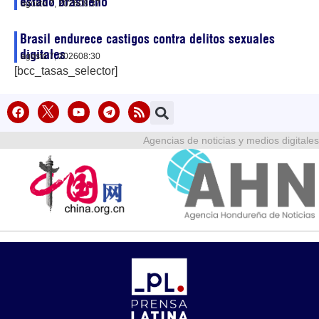
estado brasileño
agosto 7, 2026
08:37
Brasil endurece castigos contra delitos sexuales
digitales
agosto 7, 2026
08:30
[bcc_tasas_selector]
Agencias de noticias y medios digitales