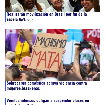
Realizarán movilización en Brasil por fin de la
escala 6×1
agosto 7, 2026
09:02
Sobrecarga doméstica agrava violencia contra
mujeres brasileñas
agosto 7, 2026
08:57
Vientos intensos obligan a suspender clases en