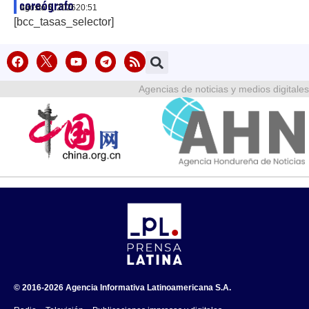
coreógrafo
agosto 5, 2026
20:51
[bcc_tasas_selector]
Agencias de noticias y medios digitales
© 2016-2026 Agencia Informativa Latinoamericana S.A.