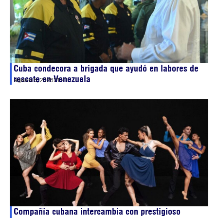
Cuba condecora a brigada que ayudó en labores de
rescate en Venezuela
agosto 5, 2026
21:41
Compañía cubana intercambia con prestigioso