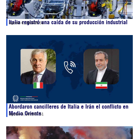
Italia registró una caída de su producción industrial
agosto 6, 2026
09:51
Abordaron cancilleres de Italia e Irán el conflicto en
Medio Oriente
agosto 6, 2026
07:51