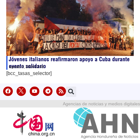
Jóvenes italianos reafirmaron apoyo a Cuba durante
evento solidario
agosto 5, 2026
13:45
[bcc_tasas_selector]
Agencias de noticias y medios digitales