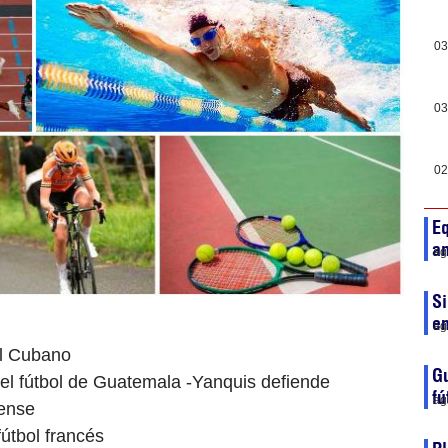
03
03
02
Eq
a
ag
Si
en
ag
ol Cubano
Gu
el fútbol de Guatemala -Yanquis defiende
fú
ag
dense
fútbol francés