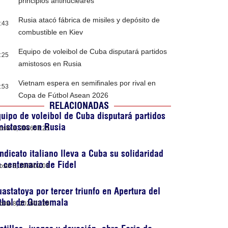
principios antinucleares
Rusia atacó fábrica de misiles y depósito de
:43
combustible en Kiev
Equipo de voleibol de Cuba disputará partidos
:25
amistosos en Rusia
Vietnam espera en semifinales por rival en
:53
Copa de Fútbol Asean 2026
RELACIONADAS
uipo de voleibol de Cuba disputará partidos
mistosos en Rusia
osto 8, 2026
03:25
ndicato italiano lleva a Cuba su solidaridad
 centenario de Fidel
osto 8, 2026
02:03
astatoya por tercer triunfo en Apertura del
tbol de Guatemala
osto 8, 2026
01:29