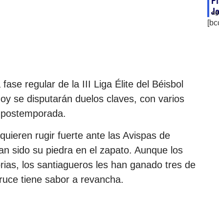
Pl
J
ag
[bc
ase regular de la III Liga Élite del Béisbol
oy se disputarán duelos claves, con varios
a postemporada.
quieren rugir fuerte ante las Avispas de
n sido su piedra en el zapato. Aunque los
orias, los santiagueros les han ganado tres de
cruce tiene sabor a revancha.