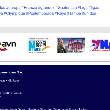
dos
#
europa
#
Francia
#
grandes
#
Guatemala
#
Liga
#
ligas
va
#
Olympique
#
Postemporada
#
Rays
#
Tampa
#
unidos
noamericana S.A.
sas y digitales.
La Habana, Cuba.
7
artamento de Desarrollo de la Dirección Técnica de Prensa Latina.