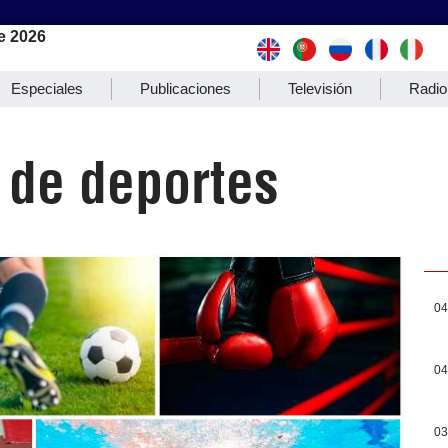
e 2026
Especiales
Publicaciones
Televisión
Radio
 de deportes
04
04
03