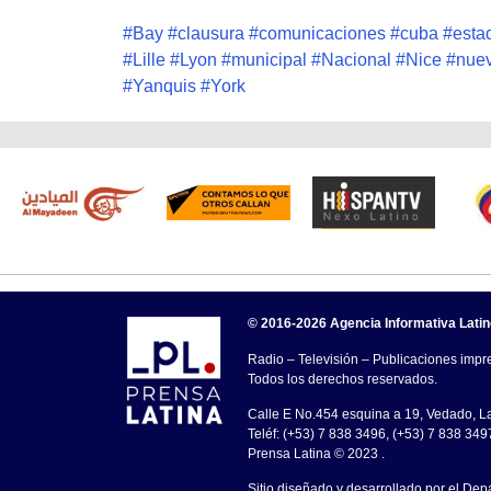
#
Bay
#
clausura
#
comunicaciones
#
cuba
#
esta
#
Lille
#
Lyon
#
municipal
#
Nacional
#
Nice
#
nue
#
Yanquis
#
York
© 2016-2026 Agencia Informativa Lati
Radio – Televisión – Publicaciones impre
Todos los derechos reservados.
Calle E No.454 esquina a 19, Vedado, 
Teléf: (+53) 7 838 3496, (+53) 7 838 349
Prensa Latina © 2023 .
Sitio diseñado y desarrollado por el Dep