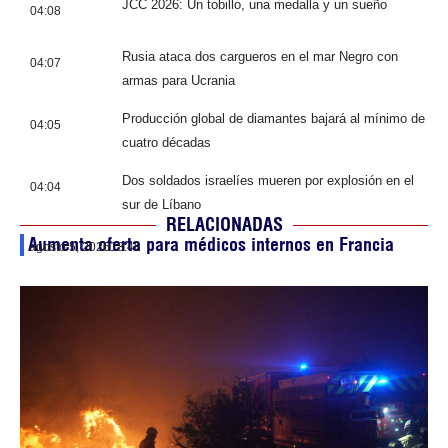
JCC 2026: Un tobillo, una medalla y un sueño
04:08
Rusia ataca dos cargueros en el mar Negro con
04:07
armas para Ucrania
Producción global de diamantes bajará al mínimo de
04:05
cuatro décadas
Dos soldados israelíes mueren por explosión en el
04:04
sur de Líbano
RELACIONADAS
Aumenta oferta para médicos internos en Francia
agosto 5, 2026
13:48