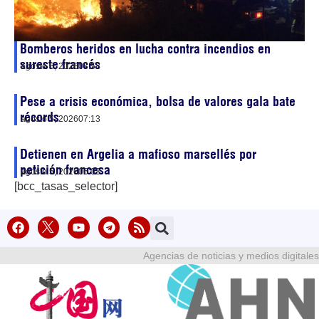
Bomberos heridos en lucha contra incendios en
sureste francés
agosto 5, 2026
07:53
Pese a crisis económica, bolsa de valores gala bate
récords
agosto 5, 2026
07:13
Detienen en Argelia a mafioso marsellés por
petición francesa
agosto 5, 2026
06:03
[bcc_tasas_selector]
Agencias de noticias y medios digitales