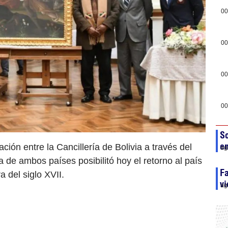
00
00
00
00
So
en
ción entre la Cancillería de Bolivia a través del
ag
 de ambos países posibilitó hoy el retorno al país
Fa
a del siglo XVII.
vi
ag