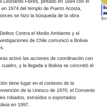
ta Leonardo Flores, pintado en 1684 con el
Bo
o en 1974 del templo de Puerto Acosta,
po
ag
onces se hizo la búsqueda de la obra
[bc
Delitos Contra el Medio Ambiente y el
nvestigaciones de Chile comunicó a Bolivia
es.
turas activó las acciones de coordinación con
l cuadro, y la llegada a Bolivia se concretó el
ón tiene lugar en el contexto de la
Convención de la Unesco de 1970; el Convenio
ales robados, extraídos o exportados
olivia en 1997.