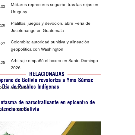
Militares represores seguirán tras las rejas en
:33
Uruguay
Platillos, juegos y devoción, abre Feria de
:28
Jocotenango en Guatemala
Colombia: autoridad punitiva y alineación
:27
geopolítica con Washington
Arbitraje empañó el boxeo en Santo Domingo
:25
2026
RELACIONADAS
prano de Bolivia revaloriza a Yma Súmac
 Día de Pueblos Indígenas
osto 7, 2026
14:57
ntasma de narcotraficante en epicentro de
olencia en Bolivia
osto 7, 2026
12:12