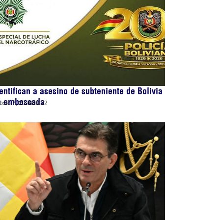
entifican a asesino de subteniente de Bolivia
n emboscada
osto 7, 2026
00:22