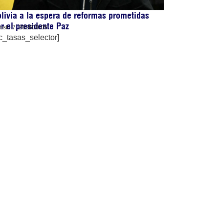
livia a la espera de reformas prometidas
r el presidente Paz
osto 7, 2026
00:05
c_tasas_selector]